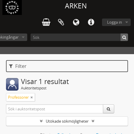
ARKEN
Logga in
ökingångar
Filter
Visar 1 resultat
Auktoritetspost
Professorer
Utökade sökmöjligheter