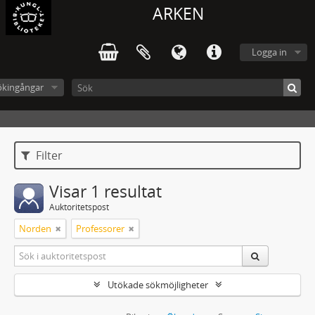
ARKEN
Logga in
ökingångar
Filter
Visar 1 resultat
Auktoritetspost
Norden
Professorer
Utökade sökmöjligheter