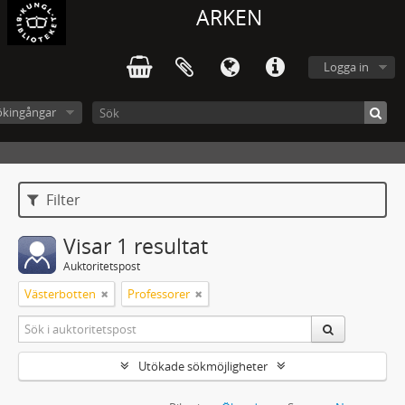
ARKEN
Logga in
ökingångar
Filter
Visar 1 resultat
Auktoritetspost
Västerbotten
Professorer
Utökade sökmöjligheter