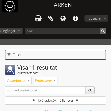
ARKEN
Logga in
ökingångar
Filter
Visar 1 resultat
Auktoritetspost
Västerbotten
Professorer
Utökade sökmöjligheter