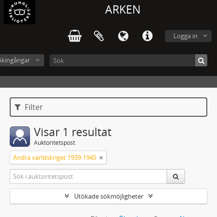
ARKEN
Logga in
ökingångar
Filter
Visar 1 resultat
Auktoritetspost
Andra världskriget 1939-1945
Utökade sökmöjligheter