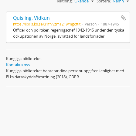
Riktning:
Ökande
Sortera:
Namn
Quisling, Vidkun
https://libris.kb.se/31fhlvzm121wmgc#it
Person
1887-1945
Officer och politiker, regeringschef 1942-1945 under den tyska
ockupationen av Norge, avrättad för landsförräderi
Kungliga biblioteket
Kontakta oss
Kungliga biblioteket hanterar dina personuppgifter i enlighet med
EU:s dataskyddsförordning (2018), GDPR.