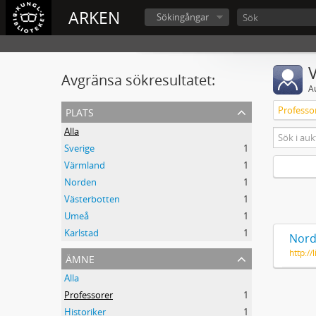
ARKEN
Sökingångar
V
Avgränsa sökresultatet:
A
plats
Professo
Alla
Sverige
1
Värmland
1
Norden
1
Västerbotten
1
Umeå
1
Karlstad
1
Nord
http:/
ämne
Alla
Professorer
1
Historiker
1