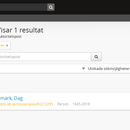
isar 1 resultat
uktoritetspost
rer
Utökade sökmöjligheter
mark, Dag
/libris.kb.se/resource/auth/212295
Person
1945-2018