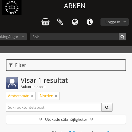
ARKEN
Logga in
ökingångar
Filter
Visar 1 resultat
Auktoritetspost
Ämbetsmän
Norden
Utökade sökmöjligheter