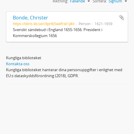
Riktning:
Fallande
Sortera:
Signum
Bonde, Christer
https://libris.kb.se/c9prtk5w4frxk1j#it
Person
1621-1659
Svenskt sändebud i England 1655-1656. President i
Kommerskollegium 1656
Kungliga biblioteket
Kontakta oss
Kungliga biblioteket hanterar dina personuppgifter i enlighet med
EU:s dataskyddsförordning (2018), GDPR.