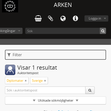
ARKEN
Logga in
ökingångar
Filter
Visar 1 resultat
Auktoritetspost
Diplomater
Sverige
Utökade sökmöjligheter