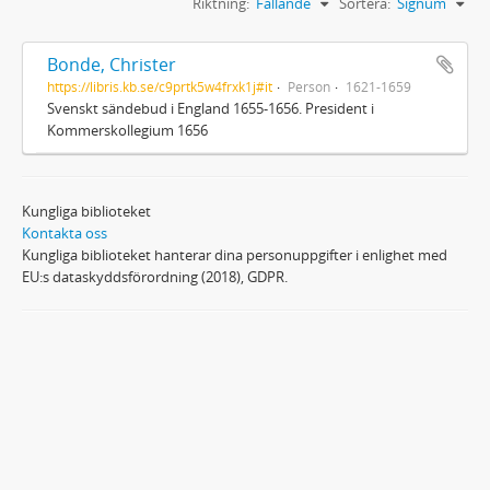
Riktning:
Fallande
Sortera:
Signum
Bonde, Christer
https://libris.kb.se/c9prtk5w4frxk1j#it
Person
1621-1659
Svenskt sändebud i England 1655-1656. President i
Kommerskollegium 1656
Kungliga biblioteket
Kontakta oss
Kungliga biblioteket hanterar dina personuppgifter i enlighet med
EU:s dataskyddsförordning (2018), GDPR.