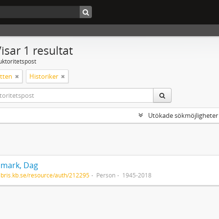
isar 1 resultat
uktoritetspost
tten
Historiker
Utökade sökmöjligheter
mark, Dag
/libris.kb.se/resource/auth/212295
Person
1945-2018