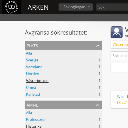
ARKEN
Sökingångar
V
Avgränsa sökresultatet:
A
plats
Västerbo
Alla
Sverige
1
Värmland
1
Norden
1
Västerbotten
1
Umeå
1
Karlstad
1
Nord
http:/
ämne
Alla
Professorer
1
Historiker
1