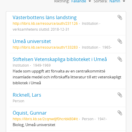
Riktning:
Fallande
Sortera:
Namn
Västerbottens läns landsting
http://libris.kb.se/resource/auth/231126
Institution
verksamhetens sluttid: 2018-12-31
Umeå universitet
http://libris.kb.se/resource/auth/133283
Institution
1965-
Stiftelsen Vetenskapliga biblioteket i Umeå
Institution
1949-1969
Hade som uppgift att förvalta av en centralkommitté
insamlade medel och införskaffa litteratur till ett vetenskapligt
bibliotek i Umeå
Ricknell, Lars
Person
Öquist, Gunnar
https://libris.kb.se/2cqnwdjf0hcnbk80#it
Person
1941-
Biolog, Umeå universitet