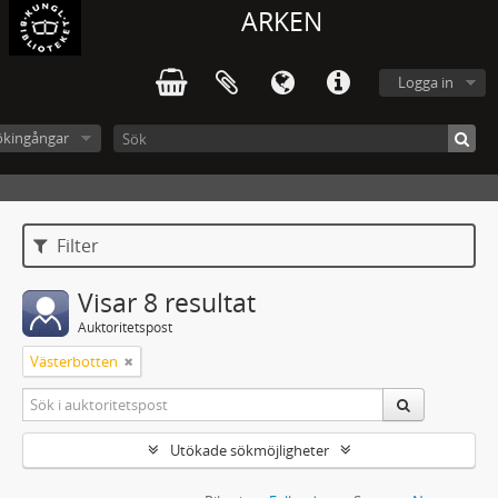
ARKEN
Logga in
ökingångar
Filter
Visar 8 resultat
Auktoritetspost
Västerbotten
Utökade sökmöjligheter