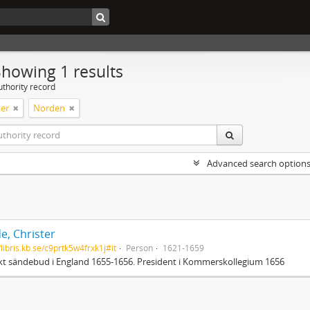
Showing 1 results
uthority record
er
Norden
Advanced search option
e, Christer
/libris.kb.se/c9prtk5w4frxk1j#it
Person
1621-1659
t sändebud i England 1655-1656. President i Kommerskollegium 1656