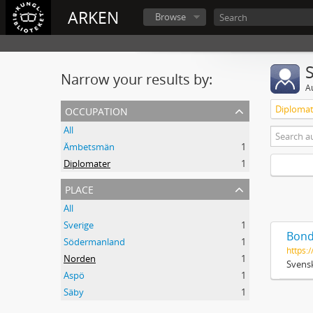
ARKEN
Browse
Narrow your results by:
A
occupation
Diplomat
All
Ämbetsmän
1
Diplomater
1
place
All
Sverige
1
Bond
Södermanland
1
https:/
Norden
1
Svensk
Aspö
1
Säby
1