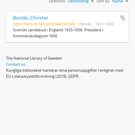
Direction:
Descending
Sort by:
Name
Bonde, Christer
https://libris.kb.se/c9prtk5w4frxk1j#it
Person
1621-1659
Svenskt sändebud i England 1655-1656. President i
Kommerskollegium 1656
The National Library of Sweden
Contact us
Kungliga biblioteket hanterar dina personuppgifter i enlighet med
EU:s dataskyddsförordning (2018), GDPR.