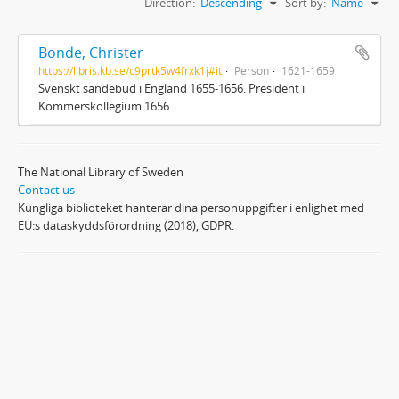
Direction:
Descending
Sort by:
Name
Bonde, Christer
https://libris.kb.se/c9prtk5w4frxk1j#it
Person
1621-1659
Svenskt sändebud i England 1655-1656. President i
Kommerskollegium 1656
The National Library of Sweden
Contact us
Kungliga biblioteket hanterar dina personuppgifter i enlighet med
EU:s dataskyddsförordning (2018), GDPR.