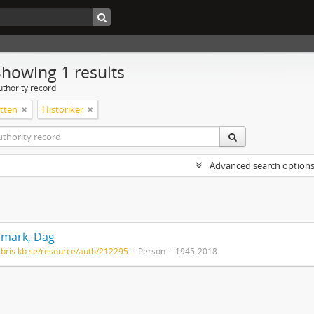
Showing 1 results
uthority record
tten
Historiker
Advanced search option
mark, Dag
/libris.kb.se/resource/auth/212295
Person
1945-2018