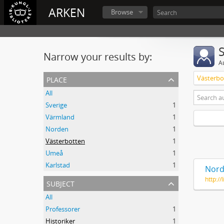
ARKEN
Browse
Narrow your results by:
A
place
Västerbo
All
Sverige
1
Värmland
1
Norden
1
Västerbotten
1
Umeå
1
Karlstad
1
Nord
http:/
subject
All
Professorer
1
Historiker
1