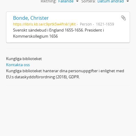
Riktning:
Fallande
Sortera:
Datum ändrad
Bonde, Christer
https://libris.kb.se/c9prtk5w4frxk1j#it
Person
1621-1659
Svenskt sändebud i England 1655-1656. President i
Kommerskollegium 1656
Kungliga biblioteket
Kontakta oss
Kungliga biblioteket hanterar dina personuppgifter i enlighet med
EU:s dataskyddsförordning (2018), GDPR.