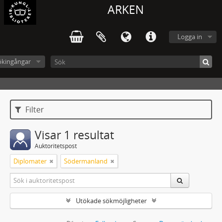
ARKEN
Logga in
ökingångar
Filter
Visar 1 resultat
Auktoritetspost
Diplomater
Södermanland
Utökade sökmöjligheter