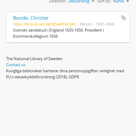
Direction:
Descending
Sort by:
Name
Bonde, Christer
https://libris.kb.se/c9prtk5w4frxk1j#it
Person
1621-1659
Svenskt sändebud i England 1655-1656. President i
Kommerskollegium 1656
The National Library of Sweden
Contact us
Kungliga biblioteket hanterar dina personuppgifter i enlighet med
EU:s dataskyddsförordning (2018), GDPR.