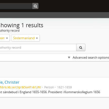
Showing 1 results
uthority record
män
Södermanland
Advanced search option
e, Christer
/libris.kb.se/c9prtk5w4frxk1j#it
Person
1621-1659
t sändebud i England 1655-1656. President i Kommerskollegium 1656