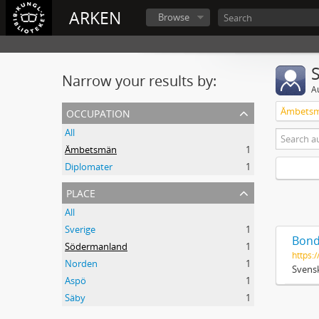
ARKEN
Browse
Narrow your results by:
A
occupation
Ämbets
All
Ämbetsmän
1
Diplomater
1
place
All
Sverige
1
Bond
Södermanland
1
https:/
Norden
1
Svensk
Aspö
1
Säby
1