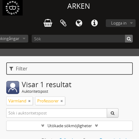
ARKEN
Logga in
ökingångar
Filter
Visar 1 resultat
Auktoritetspost
Värmland
Professorer
Utökade sökmöjligheter