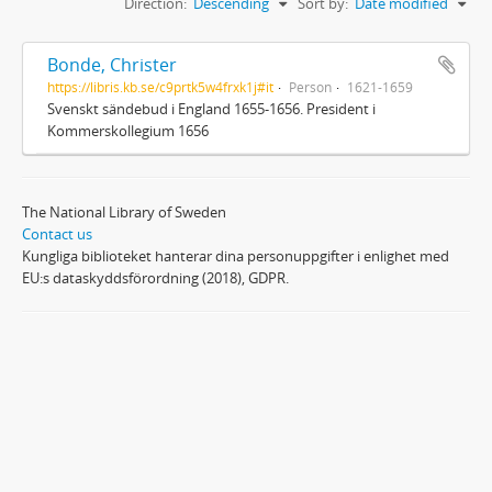
Direction:
Descending
Sort by:
Date modified
Bonde, Christer
https://libris.kb.se/c9prtk5w4frxk1j#it
Person
1621-1659
Svenskt sändebud i England 1655-1656. President i
Kommerskollegium 1656
The National Library of Sweden
Contact us
Kungliga biblioteket hanterar dina personuppgifter i enlighet med
EU:s dataskyddsförordning (2018), GDPR.