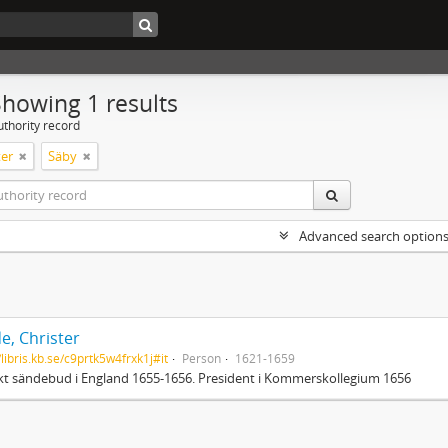
Showing 1 results
uthority record
er
Säby
Advanced search option
e, Christer
/libris.kb.se/c9prtk5w4frxk1j#it
Person
1621-1659
t sändebud i England 1655-1656. President i Kommerskollegium 1656