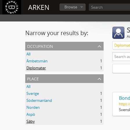
ARKEN
Browse
Narrow your results by:
A
occupation
Diplomat
All
Ämbetsmän
1
Diplomater
1
place
All
Sverige
1
Bond
Södermanland
1
https:/
Norden
1
Svensk
Aspö
1
Säby
1