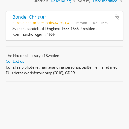
Direction:
Descending
Sort by:
Date modified
Bonde, Christer
https://libris.kb.se/c9prtk5w4frxk1j#it
Person
1621-1659
Svenskt sändebud i England 1655-1656. President i
Kommerskollegium 1656
The National Library of Sweden
Contact us
Kungliga biblioteket hanterar dina personuppgifter i enlighet med
EU:s dataskyddsförordning (2018), GDPR.