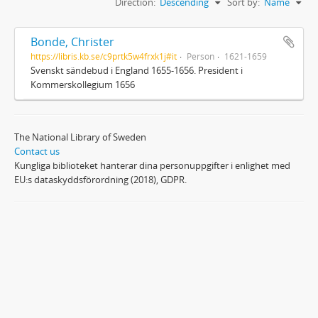
Direction:
Descending
Sort by:
Name
Bonde, Christer
https://libris.kb.se/c9prtk5w4frxk1j#it
Person
1621-1659
Svenskt sändebud i England 1655-1656. President i
Kommerskollegium 1656
The National Library of Sweden
Contact us
Kungliga biblioteket hanterar dina personuppgifter i enlighet med
EU:s dataskyddsförordning (2018), GDPR.