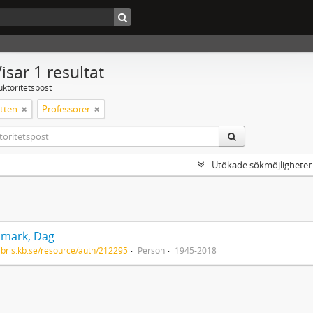
isar 1 resultat
uktoritetspost
tten
Professorer
Utökade sökmöjligheter
mark, Dag
/libris.kb.se/resource/auth/212295
Person
1945-2018