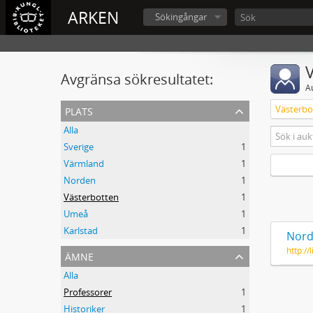
ARKEN
Sökingångar
V
Avgränsa sökresultatet:
A
plats
Västerbo
Alla
Sverige
1
Värmland
1
Norden
1
Västerbotten
1
Umeå
1
Karlstad
1
Nord
http:/
ämne
Alla
Professorer
1
Historiker
1