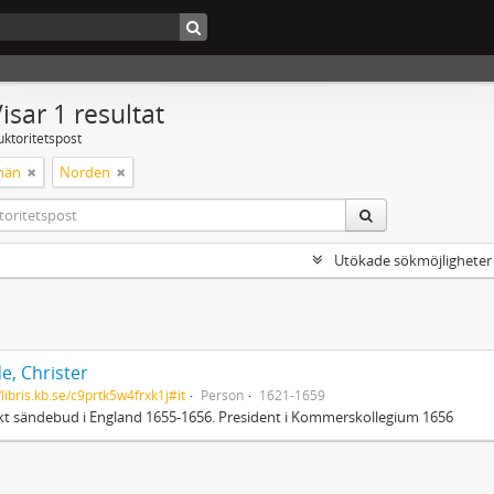
isar 1 resultat
uktoritetspost
män
Norden
Utökade sökmöjligheter
e, Christer
/libris.kb.se/c9prtk5w4frxk1j#it
Person
1621-1659
t sändebud i England 1655-1656. President i Kommerskollegium 1656