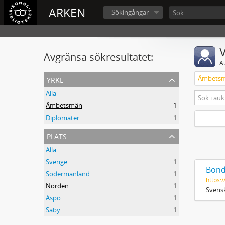
ARKEN
Sökingångar
V
Avgränsa sökresultatet:
A
yrke
Ämbets
Alla
Ämbetsmän
1
Diplomater
1
plats
Alla
Sverige
1
Bond
Södermanland
1
https:/
Norden
1
Svensk
Aspö
1
Säby
1