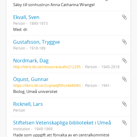
Säby till sonhustrun Anna Catharina Wrangel
Ekvall, Sven
Person
1890-1973
Med. dr.
Gustafsson, Tryggve
Person
1918-189
Nordmark, Dag
http://libris.kb.se/resource/auth/212295
Person
1945-2018
Öquist, Gunnar
https://libris.kb.se/2cqnwdjf0hcnbk80#it
Person
1941-
Biolog, Umeå universitet
Ricknell, Lars
Person
Stiftelsen Vetenskapliga biblioteket i Umeå
Institution
1949-1969
Hade som uppgift att förvalta av en centralkommitté