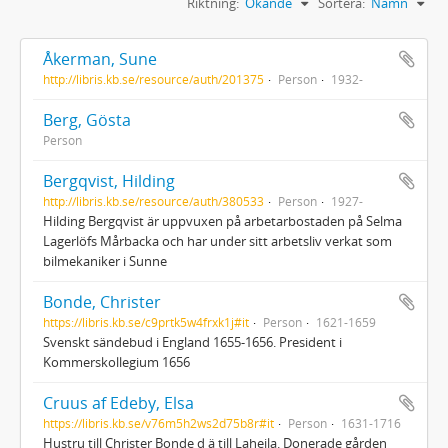
Riktning:
Ökande
Sortera:
Namn
Åkerman, Sune
http://libris.kb.se/resource/auth/201375
Person
1932-
Berg, Gösta
Person
Bergqvist, Hilding
http://libris.kb.se/resource/auth/380533
Person
1927-
Hilding Bergqvist är uppvuxen på arbetarbostaden på Selma
Lagerlöfs Mårbacka och har under sitt arbetsliv verkat som
bilmekaniker i Sunne
Bonde, Christer
https://libris.kb.se/c9prtk5w4frxk1j#it
Person
1621-1659
Svenskt sändebud i England 1655-1656. President i
Kommerskollegium 1656
Cruus af Edeby, Elsa
https://libris.kb.se/v76m5h2ws2d75b8r#it
Person
1631-1716
Hustru till Christer Bonde d ä till Laheila. Donerade gården