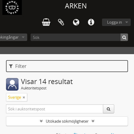
ARKEN
Logga in
ökingångar
Filter
Visar 14 resultat
Auktoritetspost
Sverige
Utökade sökmöjligheter