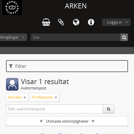
ARKEN
Logga in
ökingångar
Filter
Visar 1 resultat
Auktoritetspost
Norden
Professorer
Utökade sökmöjligheter