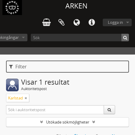
ARKEN
Logga in
ökingångar
Filter
Visar 1 resultat
Auktoritetspost
Karlstad
Utökade sökmöjligheter