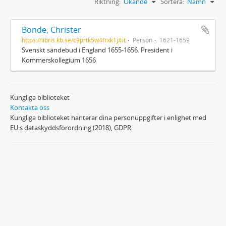
Riktning:
Ökande
Sortera:
Namn
Bonde, Christer
https://libris.kb.se/c9prtk5w4frxk1j#it
Person
1621-1659
Svenskt sändebud i England 1655-1656. President i
Kommerskollegium 1656
Kungliga biblioteket
Kontakta oss
Kungliga biblioteket hanterar dina personuppgifter i enlighet med
EU:s dataskyddsförordning (2018), GDPR.