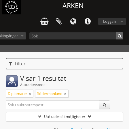
ARKEN
Logga in
ökingångar
Filter
Visar 1 resultat
Auktoritetspost
Diplomater
Södermanland
Utökade sökmöjligheter