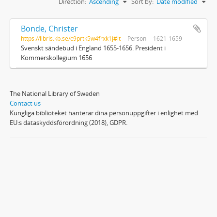
Direction:
Ascending
Sort by:
Date modified
Bonde, Christer
https://libris.kb.se/c9prtk5w4frxk1j#it
Person
1621-1659
Svenskt sändebud i England 1655-1656. President i
Kommerskollegium 1656
The National Library of Sweden
Contact us
Kungliga biblioteket hanterar dina personuppgifter i enlighet med
EU:s dataskyddsförordning (2018), GDPR.