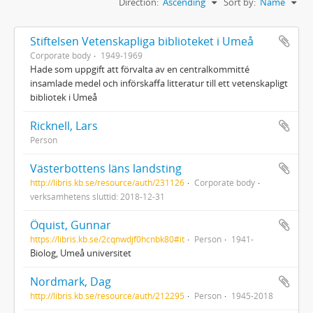
Direction:
Ascending
Sort by:
Name
Stiftelsen Vetenskapliga biblioteket i Umeå
Corporate body
1949-1969
Hade som uppgift att förvalta av en centralkommitté
insamlade medel och införskaffa litteratur till ett vetenskapligt
bibliotek i Umeå
Ricknell, Lars
Person
Västerbottens läns landsting
http://libris.kb.se/resource/auth/231126
Corporate body
verksamhetens sluttid: 2018-12-31
Öquist, Gunnar
https://libris.kb.se/2cqnwdjf0hcnbk80#it
Person
1941-
Biolog, Umeå universitet
Nordmark, Dag
http://libris.kb.se/resource/auth/212295
Person
1945-2018