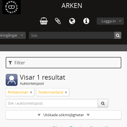
ARKEN
Logga in
ökingångar
Filter
Visar 1 resultat
Auktoritetspost
Ämbetsmän
Södermanland
Utökade sökmöjligheter