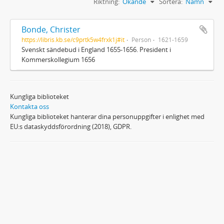
Riktning:
Ökande
Sortera:
Namn
Bonde, Christer
https://libris.kb.se/c9prtk5w4frxk1j#it
Person
1621-1659
Svenskt sändebud i England 1655-1656. President i
Kommerskollegium 1656
Kungliga biblioteket
Kontakta oss
Kungliga biblioteket hanterar dina personuppgifter i enlighet med
EU:s dataskyddsförordning (2018), GDPR.