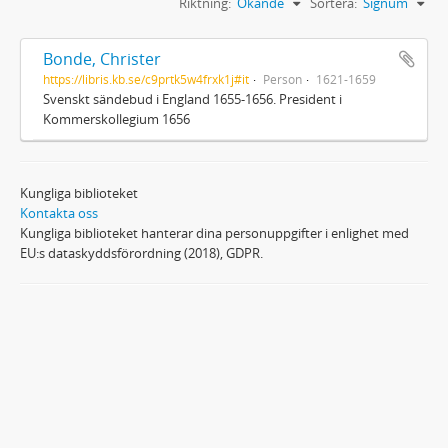
Riktning:
Ökande
Sortera:
Signum
Bonde, Christer
https://libris.kb.se/c9prtk5w4frxk1j#it
Person
1621-1659
Svenskt sändebud i England 1655-1656. President i
Kommerskollegium 1656
Kungliga biblioteket
Kontakta oss
Kungliga biblioteket hanterar dina personuppgifter i enlighet med
EU:s dataskyddsförordning (2018), GDPR.