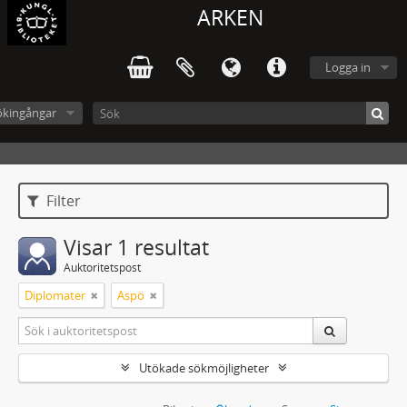
ARKEN
Logga in
ökingångar
Filter
Visar 1 resultat
Auktoritetspost
Diplomater
Aspö
Utökade sökmöjligheter