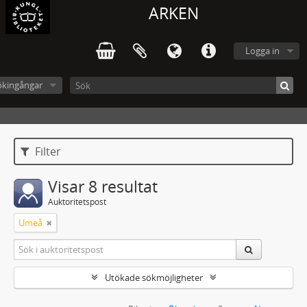
ARKEN
Logga in
ökingångar
Filter
Visar 8 resultat
Auktoritetspost
Umeå
Utökade sökmöjligheter