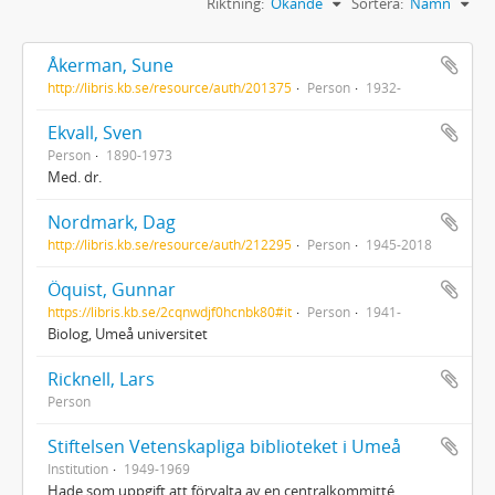
Riktning:
Ökande
Sortera:
Namn
Åkerman, Sune
http://libris.kb.se/resource/auth/201375
Person
1932-
Ekvall, Sven
Person
1890-1973
Med. dr.
Nordmark, Dag
http://libris.kb.se/resource/auth/212295
Person
1945-2018
Öquist, Gunnar
https://libris.kb.se/2cqnwdjf0hcnbk80#it
Person
1941-
Biolog, Umeå universitet
Ricknell, Lars
Person
Stiftelsen Vetenskapliga biblioteket i Umeå
Institution
1949-1969
Hade som uppgift att förvalta av en centralkommitté