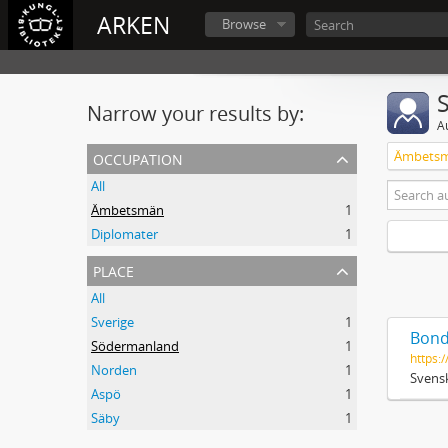
ARKEN
Browse
Narrow your results by:
A
occupation
Ämbets
All
Ämbetsmän
1
Diplomater
1
place
All
Sverige
1
Bond
Södermanland
1
https:/
Norden
1
Svensk
Aspö
1
Säby
1