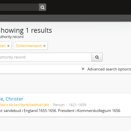
Showing 1 results
uthority record
män
Södermanland
Advanced search option
e, Christer
/libris.kb.se/c9prtk5w4frxk1j#it
Person
1621-1659
t sändebud i England 1655-1656. President i Kommerskollegium 1656