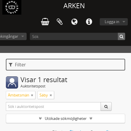
ARKEN
Logga in
ökingångar
Filter
Visar 1 resultat
Auktoritetspost
Ämbetsmän
Säby
Utökade sökmöjligheter