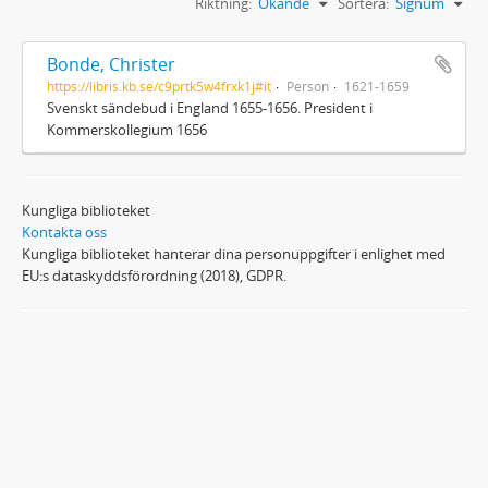
Riktning:
Ökande
Sortera:
Signum
Bonde, Christer
https://libris.kb.se/c9prtk5w4frxk1j#it
Person
1621-1659
Svenskt sändebud i England 1655-1656. President i
Kommerskollegium 1656
Kungliga biblioteket
Kontakta oss
Kungliga biblioteket hanterar dina personuppgifter i enlighet med
EU:s dataskyddsförordning (2018), GDPR.