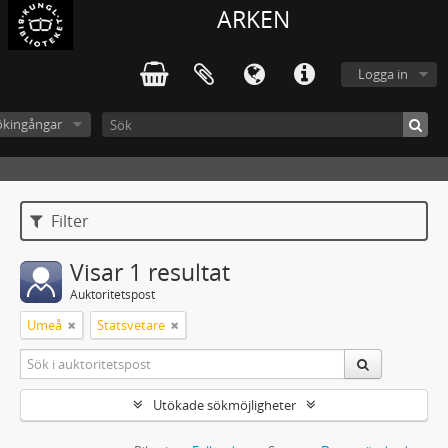
ARKEN
Logga in
ökingångar
Filter
Visar 1 resultat
Auktoritetspost
Umeå
Statsvetare
Utökade sökmöjligheter