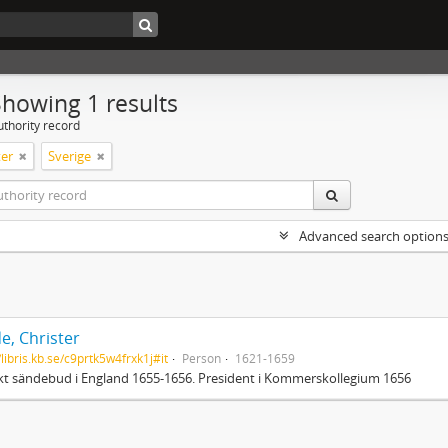
Showing 1 results
uthority record
er
Sverige
Advanced search option
e, Christer
/libris.kb.se/c9prtk5w4frxk1j#it
Person
1621-1659
t sändebud i England 1655-1656. President i Kommerskollegium 1656