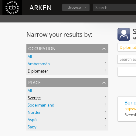
ARKEN
Browse
Narrow your results by:
A
occupation
Diplomat
All
Ämbetsmän
1
Diplomater
1
place
All
Sverige
1
Bond
Södermanland
1
https:/
Norden
1
Svensk
Aspö
1
Säby
1