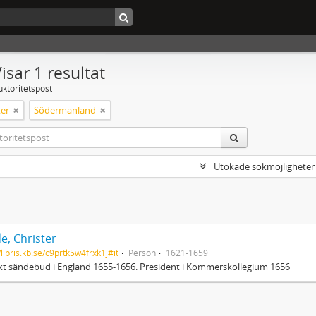
isar 1 resultat
uktoritetspost
er
Södermanland
Utökade sökmöjligheter
e, Christer
/libris.kb.se/c9prtk5w4frxk1j#it
Person
1621-1659
t sändebud i England 1655-1656. President i Kommerskollegium 1656