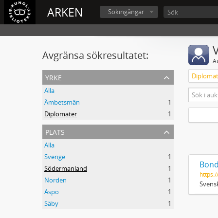
ARKEN
Sökingångar
V
Avgränsa sökresultatet:
A
yrke
Diplomat
Alla
Ämbetsmän
1
Diplomater
1
plats
Alla
Sverige
1
Bond
Södermanland
1
https:/
Norden
1
Svensk
Aspö
1
Säby
1