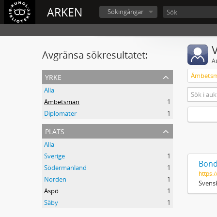
ARKEN
Sökingångar
V
Avgränsa sökresultatet:
A
yrke
Ämbets
Alla
Ämbetsmän
1
Diplomater
1
plats
Alla
Sverige
1
Bond
Södermanland
1
https:/
Norden
1
Svensk
Aspö
1
Säby
1