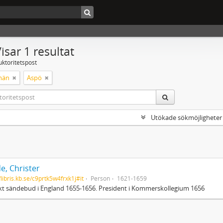
isar 1 resultat
uktoritetspost
män
Aspö
Utökade sökmöjligheter
e, Christer
/libris.kb.se/c9prtk5w4frxk1j#it
Person
1621-1659
t sändebud i England 1655-1656. President i Kommerskollegium 1656