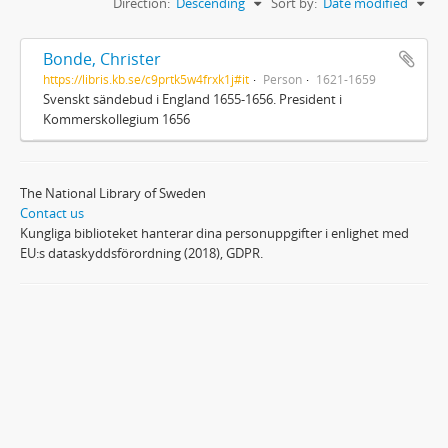
Direction:
Descending
Sort by:
Date modified
Bonde, Christer
https://libris.kb.se/c9prtk5w4frxk1j#it
Person
1621-1659
Svenskt sändebud i England 1655-1656. President i
Kommerskollegium 1656
The National Library of Sweden
Contact us
Kungliga biblioteket hanterar dina personuppgifter i enlighet med
EU:s dataskyddsförordning (2018), GDPR.