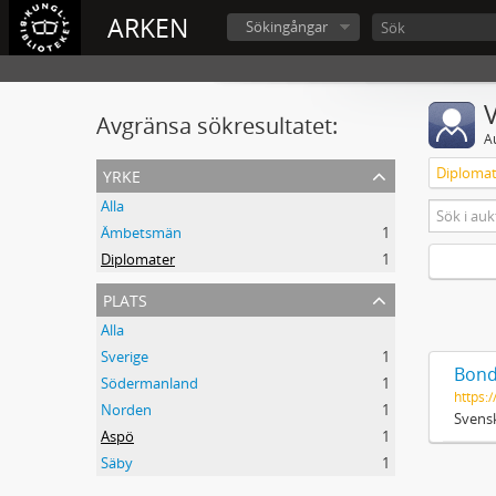
ARKEN
Sökingångar
V
Avgränsa sökresultatet:
A
yrke
Diplomat
Alla
Ämbetsmän
1
Diplomater
1
plats
Alla
Sverige
1
Bond
Södermanland
1
https:/
Norden
1
Svensk
Aspö
1
Säby
1