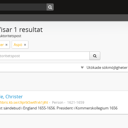
isar 1 resultat
uktoritetspost
er
Aspö
Utökade sökmöjligheter
e, Christer
/libris.kb.se/c9prtk5w4frxk1j#it
Person
1621-1659
t sändebud i England 1655-1656. President i Kommerskollegium 1656