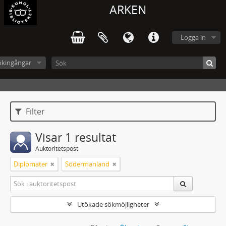
ARKEN
Logga in
ökingångar
Filter
Visar 1 resultat
Auktoritetspost
Diplomater
Södermanland
Utökade sökmöjligheter