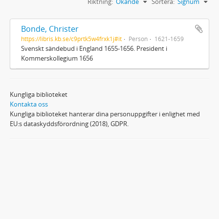
Riktning:
Ökande
Sortera:
Signum
Bonde, Christer
https://libris.kb.se/c9prtk5w4frxk1j#it
Person
1621-1659
Svenskt sändebud i England 1655-1656. President i
Kommerskollegium 1656
Kungliga biblioteket
Kontakta oss
Kungliga biblioteket hanterar dina personuppgifter i enlighet med
EU:s dataskyddsförordning (2018), GDPR.