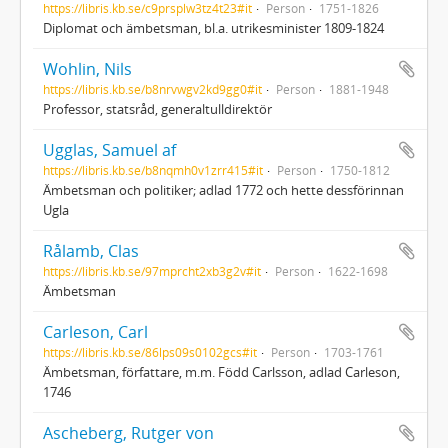
https://libris.kb.se/c9prsplw3tz4t23#it
Person
1751-1826
Diplomat och ämbetsman, bl.a. utrikesminister 1809-1824
Wohlin, Nils
https://libris.kb.se/b8nrvwgv2kd9gg0#it
Person
1881-1948
Professor, statsråd, generaltulldirektör
Ugglas, Samuel af
https://libris.kb.se/b8nqmh0v1zrr415#it
Person
1750-1812
Ämbetsman och politiker; adlad 1772 och hette dessförinnan
Ugla
Rålamb, Clas
https://libris.kb.se/97mprcht2xb3g2v#it
Person
1622-1698
Ämbetsman
Carleson, Carl
https://libris.kb.se/86lps09s0102gcs#it
Person
1703-1761
Ämbetsman, författare, m.m. Född Carlsson, adlad Carleson,
1746
Ascheberg, Rutger von