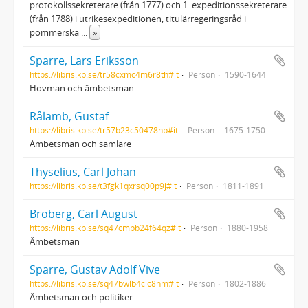
protokollssekreterare (från 1777) och 1. expeditionssekreterare
(från 1788) i utrikesexpeditionen, titulärregeringsråd i
pommerska
...
»
Sparre, Lars Eriksson
https://libris.kb.se/tr58cxmc4m6r8th#it
Person
1590-1644
Hovman och ämbetsman
Rålamb, Gustaf
https://libris.kb.se/tr57b23c50478hp#it
Person
1675-1750
Ämbetsman och samlare
Thyselius, Carl Johan
https://libris.kb.se/t3fgk1qxrsq00p9j#it
Person
1811-1891
Broberg, Carl August
https://libris.kb.se/sq47cmpb24f64qz#it
Person
1880-1958
Ämbetsman
Sparre, Gustav Adolf Vive
https://libris.kb.se/sq47bwlb4clc8nm#it
Person
1802-1886
Ämbetsman och politiker