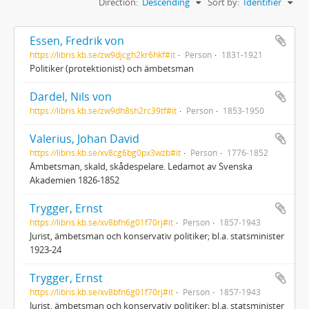
Direction:
Descending
Sort by:
Identifier
Essen, Fredrik von
https://libris.kb.se/zw9djcgh2kr6hkf#it
Person
1831-1921
Politiker (protektionist) och ämbetsman
Dardel, Nils von
https://libris.kb.se/zw9dh8sh2rc39tf#it
Person
1853-1950
Valerius, Johan David
https://libris.kb.se/xv8cg6bg0px3wzb#it
Person
1776-1852
Ämbetsman, skald, skådespelare. Ledamot av Svenska
Akademien 1826-1852
Trygger, Ernst
https://libris.kb.se/xv8bfn6g01f70rj#it
Person
1857-1943
Jurist, ämbetsman och konservativ politiker; bl.a. statsminister
1923-24
Trygger, Ernst
https://libris.kb.se/xv8bfn6g01f70rj#it
Person
1857-1943
Jurist, ämbetsman och konservativ politiker; bl.a. statsminister