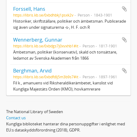
Forssell, Hans
https://libris.kb.se/0xbdhbkj1psxk2v
Person
1843-1901
Historiker, skriftställare, politiker och ämbetsman. Publicerade
sig även under signaturerna -s-, H. F. och R
Wennerberg, Gunnar
https://libris.kb.se/0xbdgs7j0xvxhb1#it
Person
1817-1901
Ämbetsman, politiker (konservativ), skald och tonsättare,
ledamot av Svenska Akademien från 1866
Berghman, Arvid
https://libris.kb.se/0xbdfdlj5m3b9s7#it
Person
1897-1961
Fil k., amanuens vid Riksheraldikerämbetet, kanslist vid
Kungliga Majestäts Orden (KMO), hovkamrerare
The National Library of Sweden
Contact us
Kungliga biblioteket hanterar dina personuppgifter i enlighet med
EU:s dataskyddsförordning (2018), GDPR.