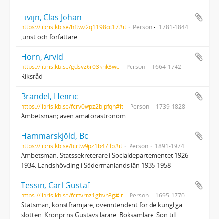
Livijn, Clas Johan
https://libris.kb.se/hftwz2q1198cc17#it
Person
1781-1844
Jurist och författare
Horn, Arvid
https://libris.kb.se/gdsvz6r03knk8wc
Person
1664-1742
Riksråd
Brandel, Henric
https://libris.kb.se/fcrv0wpz2bjpfqn#it
Person
1739-1828
Ämbetsman; även amatörastronom
Hammarskjöld, Bo
https://libris.kb.se/fcrtw9pz1b47flb#it
Person
1891-1974
Ämbetsman. Statssekreterare i Socialdepartementet 1926-
1934. Landshövding i Södermanlands län 1935-1958
Tessin, Carl Gustaf
https://libris.kb.se/fcrtvrnz1gbvh3g#it
Person
1695-1770
Statsman, konstfrämjare, överintendent för de kungliga
slotten. Kronprins Gustavs lärare. Boksamlare. Son till