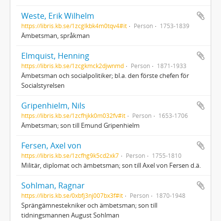
Weste, Erik Wilhelm
https://libris.kb.se/1zcglkbk4m0tqv4#it
Person
1753-1839
Ämbetsman, språkman
Elmquist, Henning
https://libris.kb.se/1zcgkmck2djwnmd
Person
1871-1933
Ämbetsman och socialpolitiker; bl.a. den förste chefen för
Socialstyrelsen
Gripenhielm, Nils
https://libris.kb.se/1zcfhjkk0m032fv#it
Person
1653-1706
Ämbetsman; son till Emund Gripenhielm
Fersen, Axel von
https://libris.kb.se/1zcfhg9k5cd2xk7
Person
1755-1810
Militär, diplomat och ämbetsman; son till Axel von Fersen d.ä.
Sohlman, Ragnar
https://libris.kb.se/0xbfj3nj007bx3f#it
Person
1870-1948
Sprängämnestekniker och ämbetsman; son till
tidningsmannen August Sohlman