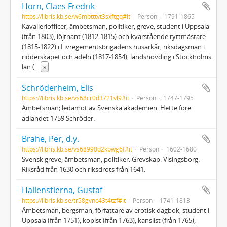
Horn, Claes Fredrik
https://libris.kb.se/w6mbtttvt3sxftgq#it
Person
1791-1865
Kavalleriofficer, ämbetsman, politiker, greve; student i Uppsala
(från 1803), löjtnant (1812-1815) och kvarstående ryttmästare
(1815-1822) i Livregementsbrigadens husarkår, riksdagsman i
ridderskapet och adeln (1817-1854), landshövding i Stockholms
län (
...
»
Schröderheim, Elis
https://libris.kb.se/vs68cr0d3721vl9#it
Person
1747-1795
Ämbetsman; ledamot av Svenska akademien. Hette före
adlandet 1759 Schröder.
Brahe, Per, d.y.
https://libris.kb.se/vs68990d2kbwg6f#it
Person
1602-1680
Svensk greve, ämbetsman, politiker. Grevskap: Visingsborg.
Riksråd från 1630 och riksdrots från 1641.
Hallenstierna, Gustaf
https://libris.kb.se/tr58gvnc43t4tzf#it
Person
1741-1813
Ämbetsman, bergsman, författare av erotisk dagbok; student i
Uppsala (från 1751), kopist (från 1763), kanslist (från 1765),