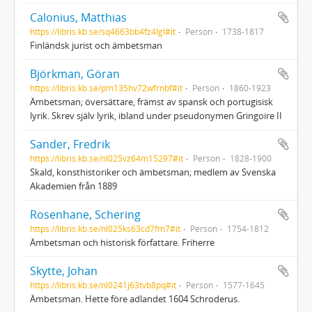
Calonius, Matthias
https://libris.kb.se/sq4663bb4fz4lgl#it
Person
1738-1817
Finländsk jurist och ämbetsman
Björkman, Göran
https://libris.kb.se/pm135hv72wfrnbf#it
Person
1860-1923
Ämbetsman; översättare, främst av spansk och portugisisk
lyrik. Skrev själv lyrik, ibland under pseudonymen Gringoire II
Sander, Fredrik
https://libris.kb.se/nl025vz64m15297#it
Person
1828-1900
Skald, konsthistoriker och ämbetsman; medlem av Svenska
Akademien från 1889
Rosenhane, Schering
https://libris.kb.se/nl025ks63cd7fm7#it
Person
1754-1812
Ämbetsman och historisk författare. Friherre
Skytte, Johan
https://libris.kb.se/nl0241j63tvb8pq#it
Person
1577-1645
Ämbetsman. Hette före adlandet 1604 Schroderus.