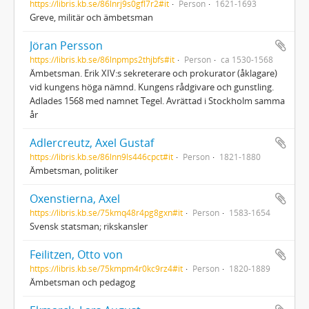
https://libris.kb.se/86lnrj9s0gfl7r2#it
Person
1621-1693
Greve, militär och ämbetsman
Jöran Persson
https://libris.kb.se/86lnpmps2thjbfs#it
Person
ca 1530-1568
Ämbetsman. Erik XIV:s sekreterare och prokurator (åklagare)
vid kungens höga nämnd. Kungens rådgivare och gunstling.
Adlades 1568 med namnet Tegel. Avrättad i Stockholm samma
år
Adlercreutz, Axel Gustaf
https://libris.kb.se/86lnn9ls446cpct#it
Person
1821-1880
Ämbetsman, politiker
Oxenstierna, Axel
https://libris.kb.se/75kmq48r4pg8gxn#it
Person
1583-1654
Svensk statsman; rikskansler
Feilitzen, Otto von
https://libris.kb.se/75kmpm4r0kc9rz4#it
Person
1820-1889
Ämbetsman och pedagog