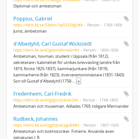
Diplomat och ämbetsman
Poppius, Gabriel
https://libris.kb.se/53hkm7xp53256g5#it
Person
1769-1856
Jurist, ämbetsman
d'Albedyhll, Carl Gustaf Wickstedt
https://libris.kb.se/42gktvnn0msklzr#it
Person
1800-1856
Ämbetsman, hovman; student i Uppsala (från 1812),
sekreterare i kabinettet för utrikes brevväxling (andre från
1819, förste 1825-1837), kammarjunkare (från 1819),
kammarherre (från 1823), överceremonimästare (1831-1843).
Son till Gustaf d'Albedyhll (1758-
...
»
Fredenheim, Carl-Fredrik
https://libris.kb.se/42gjlgsn2s4v3x2#it
Person
1748-1803
Ämbetsman och museiman. Adlades 1769, tidigare Mennander
Rudbeck, Johannes
https://libris.kb.se/42gjl5pn4cpgd66#it
Person
1867-1935
Ämbetsman och bokhistoriker. Friherre. Använde även
signaturen J. R.