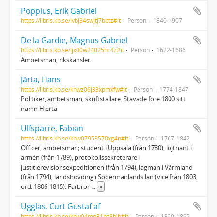
Poppius, Erik Gabriel
https://libris.kb.se/lvbj34swjtj7bbtz#it
Person
1840-1907
De la Gardie, Magnus Gabriel
https://libris.kb.se/ljx00w24025hc4z#it
Person
1622-1686
Ämbetsman, rikskansler
Järta, Hans
https://libris.kb.se/khwz06j33xpmxfw#it
Person
1774-1847
Politiker, ämbetsman, skriftställare. Stavade före 1800 sitt
namn Hierta
Ulfsparre, Fabian
https://libris.kb.se/khw07953570xg4n#it
Person
1767-1842
Officer, ämbetsman; student i Uppsala (från 1780), löjtnant i
armén (från 1789), protokollssekreterare i
justitierevisionsexpeditionen (från 1794), lagman i Värmland
(från 1794), landshövding i Södermanlands län (vice från 1803,
ord. 1806-1815). Farbror
...
»
Ugglas, Curt Gustaf af
https://libris.kb.se/khw04mg31bz8bjb#it
Person
1820-1895