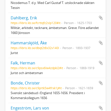
Nicodemus T. d.y. Med Carl Gustaf T. utslocknade släkten
Tessin
Dahlberg, Erik
https://libris.kb.se/fcrttqfz2slp120#it
Person
1625-1703
Militär, arkitekt, tecknare, ämbetsman. Greve. Före adlandet
1660 Jönsson
Hammarskjöld, Åke
https://libris.kb.se/dbqt2t8x32v140l
Person
1893-1937
Jurist
Falk, Herman
https://libris.kb.se/c9psx6lw4zdpkl2#it
Person
1869-1919
Jurist och ämbetsman
Bonde, Christer
https://libris.kb.se/c9prtk5w4frxk1j#it
Person
1621-1659
Svenskt sändebud i England 1655-1656. President i
Kommerskollegium 1656
Engeström, Lars von