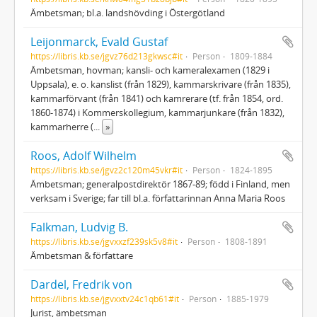
Ämbetsman; bl.a. landshövding i Östergötland
Leijonmarck, Evald Gustaf
https://libris.kb.se/jgvz76d213gkwsc#it
Person
1809-1884
Ämbetsman, hovman; kansli- och kameralexamen (1829 i
Uppsala), e. o. kanslist (från 1829), kammarskrivare (från 1835),
kammarförvant (från 1841) och kamrerare (tf. från 1854, ord.
1860-1874) i Kommerskollegium, kammarjunkare (från 1832),
kammarherre (
...
»
Roos, Adolf Wilhelm
https://libris.kb.se/jgvz2c120m45vkr#it
Person
1824-1895
Ämbetsman; generalpostdirektör 1867-89; född i Finland, men
verksam i Sverige; far till bl.a. författarinnan Anna Maria Roos
Falkman, Ludvig B.
https://libris.kb.se/jgvxxzf239sk5v8#it
Person
1808-1891
Ämbetsman & författare
Dardel, Fredrik von
https://libris.kb.se/jgvxxtv24c1qb61#it
Person
1885-1979
Jurist, ämbetsman