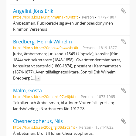
Angelini, Jöns Erik
https://libris.kb.se/31fjnm9m17fl34f#it
Person
1779-1807
Ämbetsman. Publicerade sig även under pseudonymen
Rimmon Versenius
Bredberg, Henrik Wilhelm
https://libris.kb.se/20dhnk4l0k4wsbr#it
Person
1819-1877
Jurist, ämbetsman; jur. kand. (1843 i Uppsala), kanslist (från
1844) och sekreterare (1848-1858) i Överintendentsämbetet,
konsultativt statsråd (1860-1874), president i Kammarrätten
(1874-1877). Även tillfällighetsdiktare. Son till Erik Wilhelm
Bredberg (
...
»
Malm, Gösta
https://libris.kb.se/20dhlmkl07tv6jd#it
Person
1873-1965
Tekniker och ämbetsman, bl.a. inom Vattenfallstyrelsen;
landshövding i Norrbottens län 1917-28
Chesnecopherus, Nils
https://libris.kb.se/20dgjfgl0t6krc3#it
Person
1574-1622
Ämbetsman. Bror till Johan Chesnecopherus.