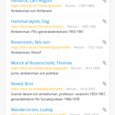
Ekmarck, Lars August
https://libris.kb.se/75kmp7gr0rslvsf
Person
1785-1869
Ämbetsman och författare
Hammarskjöld, Dag
https://libris.kb.se/75kmnkmr503jx21
Person
1905-1961
Ämbetsman, FN:s generalsekreterare 1953-1961
Rosenstein, Nils von
https://libris.kb.se/75kmnkhr0gmp7m9#it
Person
1752-1824
Ämbetsman, filosof
Munck af Rosenschöld, Thomas
https://libris.kb.se/64jmqtpq22wgdqv#it
Person
1813-1893
Jurist, ämbetsman och politiker
Rexed, Bror
https://libris.kb.se/64jll4fq2ktmrkt#it
Person
1914-2002
Svensk läkare och ämbetsman, professor i anatomi 1953-1967,
generaldirektör för Socialstyrelsen 1968-1978
Manderström, Ludvig
https://libris.kb.se/53hlpkgp12hxs40#it
Person
1806-1873