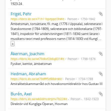
1923-24
Frigel, Pehr
https://libris.kb.se/x71h11bjvtppzl3h#it
Person
1750-1842
Ämbetsman, tonsättare; fil. mag. (1776 i Uppsala), sekreterare i
Statskontoret (1784-1809), sekreterare och bibliotekarie (1797-
1841), inspektör för undervisningen (1811-1834) samt lärare i
musikens teori med professors namn (1814-1830) vid Kungl.
...
»
Åkerman, Joachim
https://libris.kb.se/wt79dkxf2b6q831#it
Person
1798-1876
Fysiker, kemist, ämbetsman
Hedman, Abraham
https://libris.kb.se/wt79dflf5d98drt#it
Person
1734-1788
Amiralitetskammarråd och hovekonomidirektör hos Gustav III
Burén, Axel
https://libris.kb.se/wb0dmcdrtjmv7b22#it
Person
1842-1923
Direktör vid Kungliga Operan, Hovman