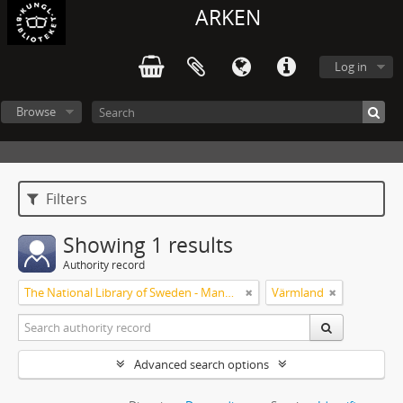
ARKEN
Log in
Browse
Filters
Showing 1 results
Authority record
The National Library of Sweden - Manuscripts Collections
Värmland
Advanced search options