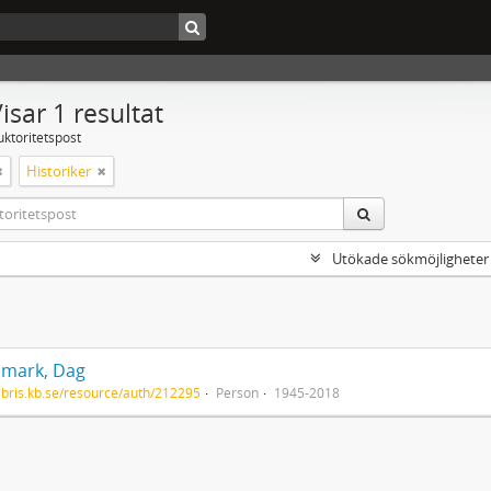
isar 1 resultat
uktoritetspost
Historiker
Utökade sökmöjligheter
mark, Dag
/libris.kb.se/resource/auth/212295
Person
1945-2018