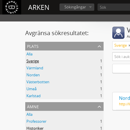
ARKEN
Sökingångar
V
Avgränsa sökresultatet:
A
plats
Sverige
Alla
Sverige
1
Värmland
1
Norden
1
Västerbotten
1
Umeå
1
Karlstad
1
Nord
http:/
ämne
Alla
Professorer
1
Historiker
1