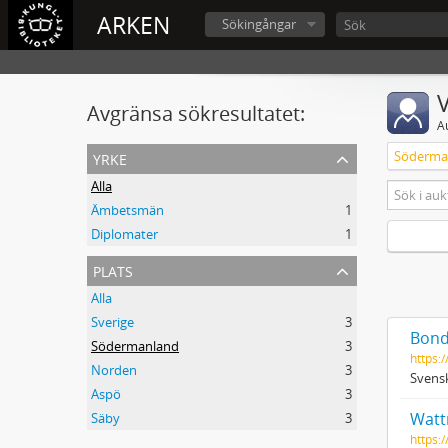
ARKEN
Sökingångar
V
Avgränsa sökresultatet:
A
yrke
Söderma
Alla
Ämbetsmän
1
Diplomater
1
plats
Alla
Sverige
3
Bond
Södermanland
3
https:/
Norden
3
Svensk
Aspö
3
Wattr
Säby
3
https: