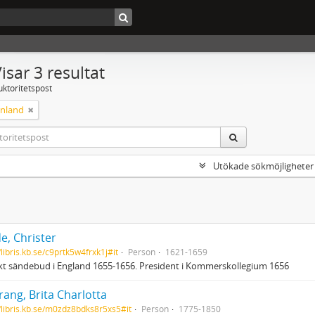
isar 3 resultat
uktoritetspost
nland
Utökade sökmöjligheter
e, Christer
/libris.kb.se/c9prtk5w4frxk1j#it
Person
1621-1659
t sändebud i England 1655-1656. President i Kommerskollegium 1656
ang, Brita Charlotta
//libris.kb.se/m0zdz8bdks8r5xs5#it
Person
1775-1850