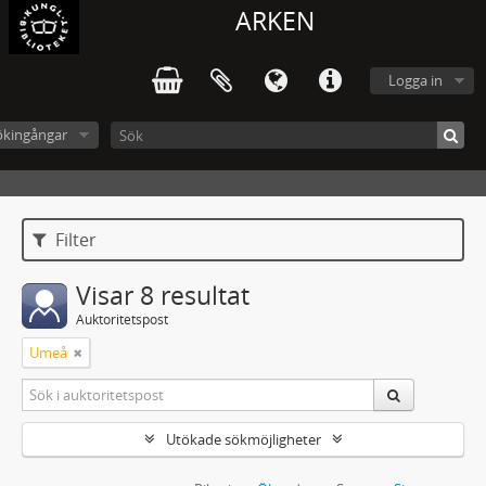
ARKEN
Logga in
ökingångar
Filter
Visar 8 resultat
Auktoritetspost
Umeå
Utökade sökmöjligheter