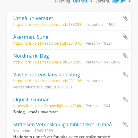
Riktning:
Ökande
Sortera:
Signum
Umeå universitet
http://libris.kb.se/resource/auth/133283
Institution
1965-
Åkerman, Sune
http://libris.kb.se/resource/auth/201375
Person
1932-
Nordmark, Dag
http://libris.kb.se/resource/auth/212295
Person
1945-2018
Västerbottens läns landsting
http://libris.kb.se/resource/auth/231126
Institution
verksamhetens sluttid: 2018-12-31
Öquist, Gunnar
https://libris.kb.se/2cqnwdjf0hcnbk80#it
Person
1941-
Biolog, Umeå universitet
Stiftelsen Vetenskapliga biblioteket i Umeå
Institution
1949-1969
Hade som uppgift att förvalta av en centralkommitté