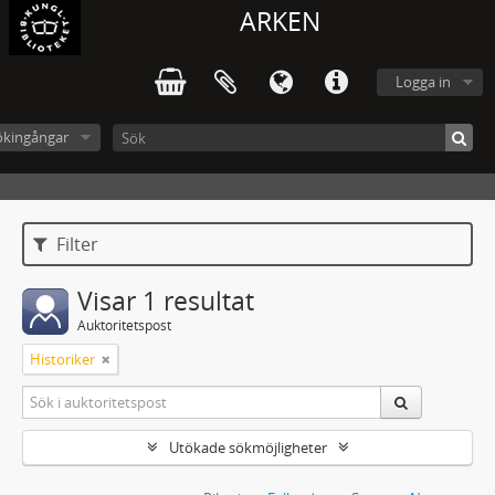
ARKEN
Logga in
ökingångar
Filter
Visar 1 resultat
Auktoritetspost
Historiker
Utökade sökmöjligheter