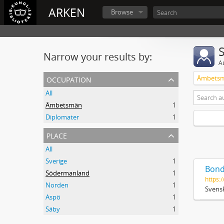
ARKEN
Browse
Narrow your results by:
A
occupation
Ämbets
All
Ämbetsmän
1
Diplomater
1
place
All
Sverige
1
Bond
Södermanland
1
https:/
Norden
1
Svensk
Aspö
1
Säby
1