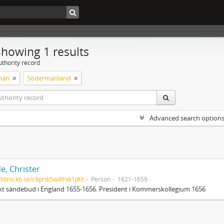
Showing 1 results
uthority record
män
Södermanland
Advanced search option
e, Christer
/libris.kb.se/c9prtk5w4frxk1j#it
Person
1621-1659
t sändebud i England 1655-1656. President i Kommerskollegium 1656