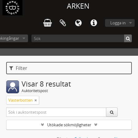
ARKEN
Logga in
ökingångar
Filter
Visar 8 resultat
Auktoritetspost
Västerbotten
Utökade sökmöjligheter