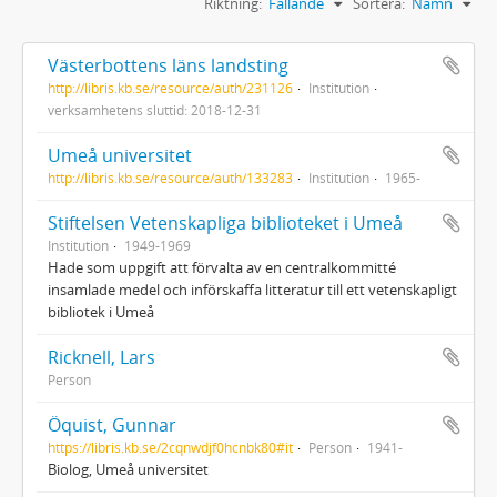
Riktning:
Fallande
Sortera:
Namn
Västerbottens läns landsting
http://libris.kb.se/resource/auth/231126
Institution
verksamhetens sluttid: 2018-12-31
Umeå universitet
http://libris.kb.se/resource/auth/133283
Institution
1965-
Stiftelsen Vetenskapliga biblioteket i Umeå
Institution
1949-1969
Hade som uppgift att förvalta av en centralkommitté
insamlade medel och införskaffa litteratur till ett vetenskapligt
bibliotek i Umeå
Ricknell, Lars
Person
Öquist, Gunnar
https://libris.kb.se/2cqnwdjf0hcnbk80#it
Person
1941-
Biolog, Umeå universitet